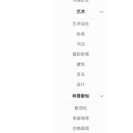
沟通处世
艺术
艺术综合
绘画
书法
摄影影视
建筑
音乐
设计
科普新知
数理化
美丽地球
生物基因