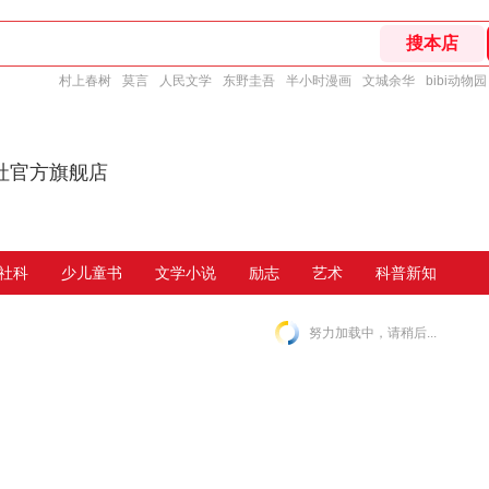
村上春树
莫言
人民文学
东野圭吾
半小时漫画
文城余华
bibi动物园
社官方旗舰店
社科
少儿童书
文学小说
励志
艺术
科普新知
努力加载中，请稍后...