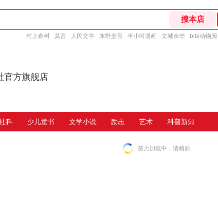
村上春树
莫言
人民文学
东野圭吾
半小时漫画
文城余华
bibi动物园
社官方旗舰店
社科
少儿童书
文学小说
励志
艺术
科普新知
努力加载中，请稍后...