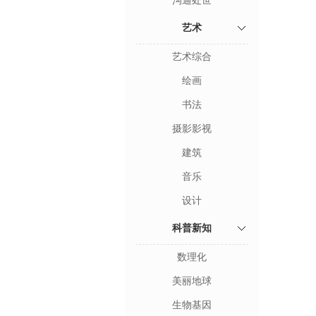
沟通处世
艺术
艺术综合
绘画
书法
摄影影视
建筑
音乐
设计
科普新知
数理化
美丽地球
生物基因